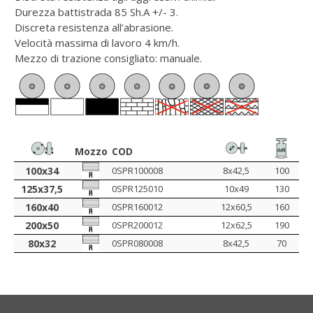
Durezza battistrada 85 Sh.A +/- 3.
Discreta resistenza all’abrasione.
Velocità massima di lavoro 4 km/h.
Mezzo di trazione consigliato: manuale.
Mozzo
COD
100x34
0SPR100008
8x42,5
100
125x37,5
0SPR125010
10x49
130
160x40
0SPR160012
12x60,5
160
200x50
0SPR200012
12x62,5
190
80x32
0SPR080008
8x42,5
70