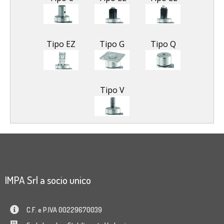
Tipo EZ
Tipo G
Tipo Q
Tipo V
IMPA Srl a socio unico
C.F. e P.IVA 00229670039