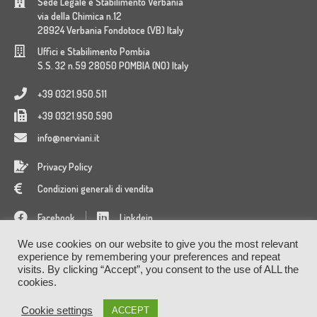
Sede Legale e Stabilimento Verbania
via della Chimica n.12
28924 Verbania Fondotoce (VB) Italy
Uffici e Stabilimento Pombia
S.S. 32 n.59 28050 POMBIA (NO) Italy
+39 0321.950.511
+39 0321.950.590
info@nerviani.it
Privacy Policy
Condizioni generali di vendita
Facebook
Linkdein
We use cookies on our website to give you the most relevant
experience by remembering your preferences and repeat
visits. By clicking “Accept”, you consent to the use of ALL the
cookies.
CCIAA REA VB-85543 - V.A.T. IT00229670039 - Capitale
Cookie settings
ACCEPT